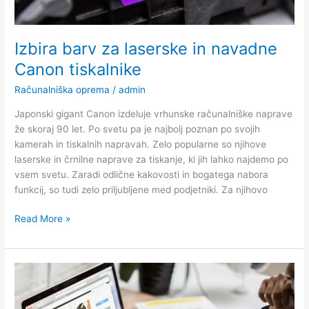
Izbira barv za laserske in navadne
Canon tiskalnike
Računalniška oprema
/
admin
Japonski gigant Canon izdeluje vrhunske računalniške naprave
že skoraj 90 let. Po svetu pa je najbolj poznan po svojih
kamerah in tiskalnih napravah. Zelo popularne so njihove
laserske in črnilne naprave za tiskanje, ki jih lahko najdemo po
vsem svetu. Zaradi odlične kakovosti in bogatega nabora
funkcij, so tudi zelo priljubljene med podjetniki. Za njihovo
Izbira
Read More »
barv
za
laserske
in
navadne