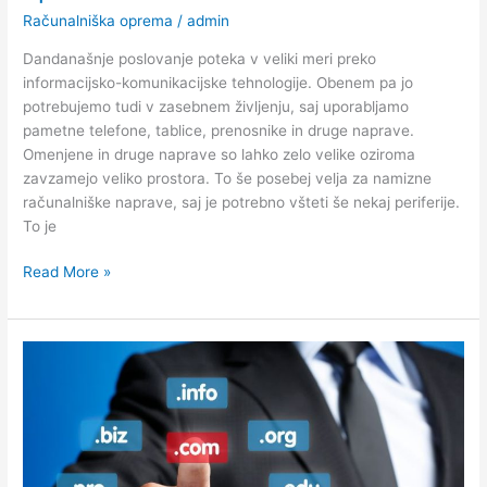
Računalniška oprema
/
admin
Dandanašnje poslovanje poteka v veliki meri preko
informacijsko-komunikacijske tehnologije. Obenem pa jo
potrebujemo tudi v zasebnem življenju, saj uporabljamo
pametne telefone, tablice, prenosnike in druge naprave.
Omenjene in druge naprave so lahko zelo velike oziroma
zavzamejo veliko prostora. To še posebej velja za namizne
računalniške naprave, saj je potrebno všteti še nekaj periferije.
To je
Zakaj
Read More »
so
all-
in-
one
računalniki
tako
uporabni?