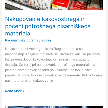
Nakupovanje kakovostnega in
poceni potrošnega pisarniškega
materiala
Računalniška oprema
/
admin
Na seznamu obveznega pisarniškega materiala se
najpogosteje znajdejo tudi kartuše. Barva za kartuše pa mora
biti seveda dovolj kakovostna, kar se najhitreje opazi pri
tiskanju. Če torej pri nakupovanju potrošnega materiala za
pisarno nismo dovolj pozorni na kakovost, se lahko hitro
pripeti, da bomo tiskalni nekvalitetne dokumente. Bolj kot cena
nas mora torej pri nakupovanju
Nakupovanje
Read More »
kakovostnega
in
poceni