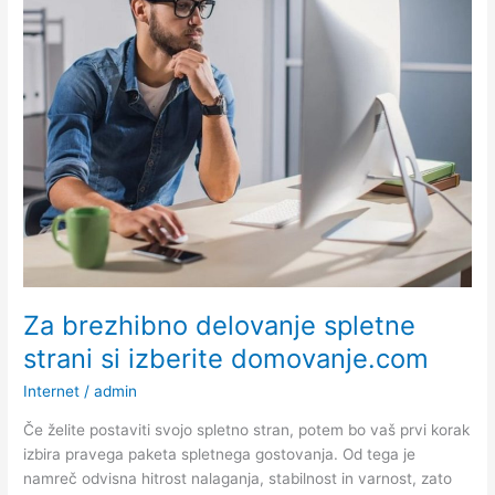
kako
izbrati
pravega
Za brezhibno delovanje spletne
strani si izberite domovanje.com
Internet
/
admin
Če želite postaviti svojo spletno stran, potem bo vaš prvi korak
izbira pravega paketa spletnega gostovanja. Od tega je
namreč odvisna hitrost nalaganja, stabilnost in varnost, zato