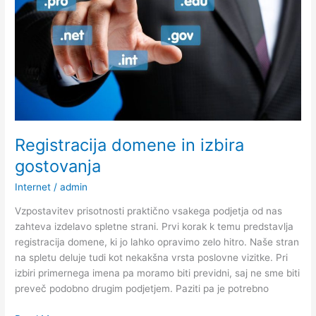
Registracija domene in izbira
gostovanja
Internet
/
admin
Vzpostavitev prisotnosti praktično vsakega podjetja od nas
zahteva izdelavo spletne strani. Prvi korak k temu predstavlja
registracija domene, ki jo lahko opravimo zelo hitro. Naše stran
na spletu deluje tudi kot nekakšna vrsta poslovne vizitke. Pri
izbiri primernega imena pa moramo biti previdni, saj ne sme biti
preveč podobno drugim podjetjem. Paziti pa je potrebno