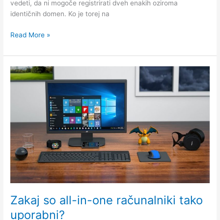
vedeti, da ni mogoče registrirati dveh enakih oziroma
identičnih domen. Ko je torej na
Izbira
Read More »
primerne
domene
za
izdelavo
spletne
strani
Zakaj so all-in-one računalniki tako
uporabni?