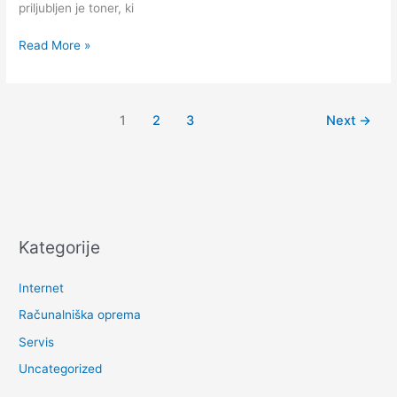
priljubljen je toner, ki
Katere
Read More »
barve
so
primerne
1
2
3
Next
→
za
določen
tiskalnik?
Kategorije
Internet
Računalniška oprema
Servis
Uncategorized