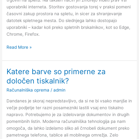
uporabniki interneta. Storitev gostovanja torej v praksi pomeni
časovni zakup prostora na spletu, in sicer za shranjevanje
datotek spletnega mesta. Do slednjega lahko dostopajo
uporabniki – kadar koli preko spletnih brskalnikov, kot so Edge,
Chrome, Firefox.
Kaj
Read More »
vse
omogoča
gostovanje
Katere barve so primerne za
spletnih
določen tiskalnik?
strani?
Računalniška oprema
/
admin
Dandanes je skoraj nepredstavljivo, da si ne bi vsako manjše in
večje podjetje ter razni posamezniki lastili vsaj eno tiskalno
napravo. Potrebujemo je za izdelovanje dokumentov in drugih
pomembnih listin. Moderna računalniška tehnologija pa nam
omogoča, da lahko izdelamo sliko ali črnobeli dokument preko
pametnega telefona, tablice ali mobilnega omrežja. Zelo