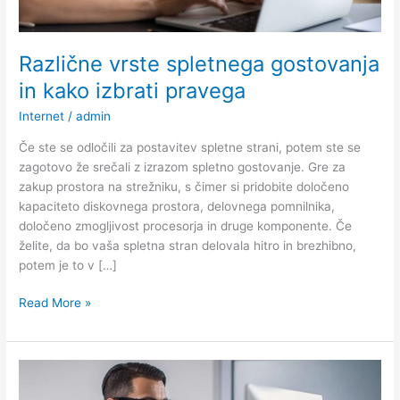
Različne vrste spletnega gostovanja
in kako izbrati pravega
Internet
/
admin
Če ste se odločili za postavitev spletne strani, potem ste se
zagotovo že srečali z izrazom spletno gostovanje. Gre za
zakup prostora na strežniku, s čimer si pridobite določeno
kapaciteto diskovnega prostora, delovnega pomnilnika,
določeno zmogljivost procesorja in druge komponente. Če
želite, da bo vaša spletna stran delovala hitro in brezhibno,
potem je to v […]
Različne
Read More »
vrste
spletnega
gostovanja
in