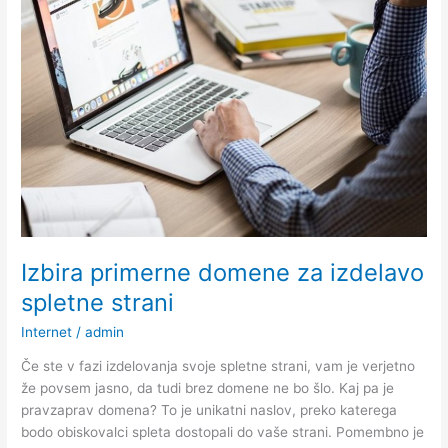
Canon
tiskalnike
Izbira primerne domene za izdelavo
spletne strani
Internet
/
admin
Če ste v fazi izdelovanja svoje spletne strani, vam je verjetno
že povsem jasno, da tudi brez domene ne bo šlo. Kaj pa je
pravzaprav domena? To je unikatni naslov, preko katerega
bodo obiskovalci spleta dostopali do vaše strani. Pomembno je