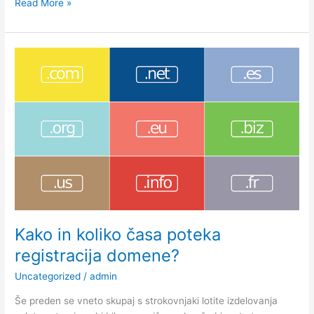
Registracija
Read More »
domene
in
izbira
gostovanja
Kako in koliko časa poteka
registracija domene?
Uncategorized
/
admin
Še preden se vneto skupaj s strokovnjaki lotite izdelovanja