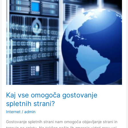
potrošnega
pisarniškega
materiala
Kaj vse omogoča gostovanje
spletnih strani?
Internet
/
admin
Gostovanje spletnih strani nam omogoča objavljanje strani in
trgovin na spletu. Na takšen način jih zmorejo videti prav vsi